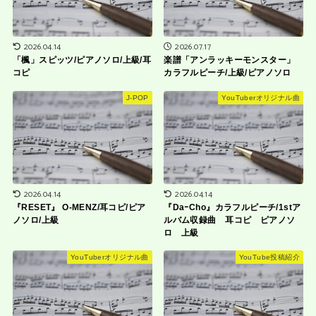
2026.04.14
2026.07.17
「楓」スピッツ/ピアノソロ/上級/耳
楽譜「アンラッキーモンスター」
コピ
カラフルピーチ/上級/ピアノソロ
J-POP
YouTuberオリジナル曲
2026.04.14
2026.04.14
『RESET』 O-MENZ/耳コピ/ピア
『DaｰCho』カラフルピーチ/1stア
ノソロ/上級
ルバム収録曲 耳コピ ピアノソ
ロ 上級
YouTuberオリジナル曲
YouTube投稿紹介