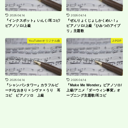
2026.04.14
2026.04.14
『インクスポット』いんく/耳コピ/
『ぜんりょくじょしかくめい！』
ピアノソロ/上級
ピアノソロ/上級「ひみつのアイプ
リ」主題歌
YouTuberオリジナル曲
J-POP
2026.04.14
2026.04.14
『シャンパンタワー』カラフルピ
『Make Me Wonder』ピアノソロ/
ーチ/なおきり × シヴァ × うり 耳
上級/アニメ「ダーウィン事変」オ
コピ ピアノソロ 上級
ープニング主題歌/耳コピ