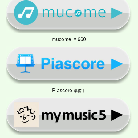
mucome ￥660
Piascore
準備中