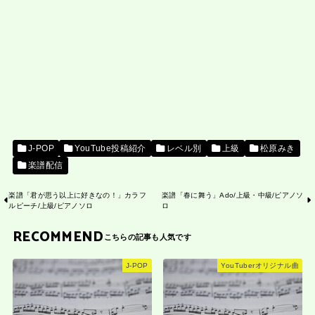
J-POP
YouTube投稿紹介
レベル別
上級
松原みき
楽譜配信
楽譜「君が思う以上に好きなの！」カラフ
楽譜「春に舞う」Ado/上級・中級/ピアノソ
ルピーチ/上級/ピアノソロ
ロ
RECOMMEND
J-POP
YouTuberオリジナル曲