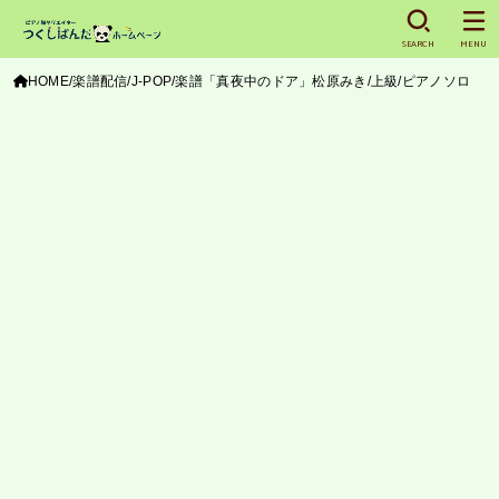
SEARCH
MENU
HOME
楽譜配信
J-POP
楽譜「真夜中のドア」松原みき/上級/ピアノソロ