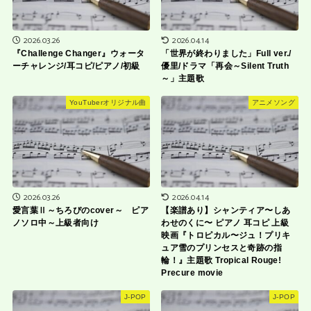
2026.03.26
2026.04.14
『Challenge Changer』ウォータ
「世界が終わりました」Full ver./
ーチャレンジ/耳コピ/ピアノ/初級
優里/ドラマ「再会～Silent Truth
～」主題歌
YouTuberオリジナル曲
アニメソング
2026.03.26
2026.04.14
愛言葉Ⅱ～ちろぴのcover～ ピア
【楽譜あり】シャンティア〜しあ
ノソロ中～上級者向け
わせのくに〜 ピアノ 耳コピ 上級
映画『トロピカル〜ジュ！プリキ
ュア雪のプリンセスと奇跡の指
輪！』主題歌 Tropical Rouge!
Precure movie
J-POP
J-POP