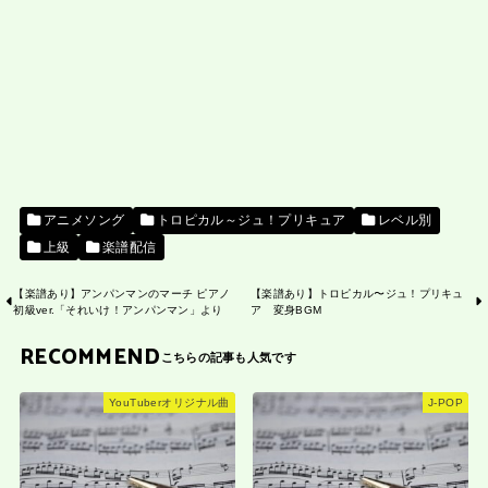
アニメソング
トロピカル～ジュ！プリキュア
レベル別
上級
楽譜配信
【楽譜あり】アンパンマンのマーチ ピアノ
【楽譜あり】トロピカル〜ジュ！プリキュ
初級ver.「それいけ！アンパンマン」より
ア 変身BGM
RECOMMEND
YouTuberオリジナル曲
J-POP