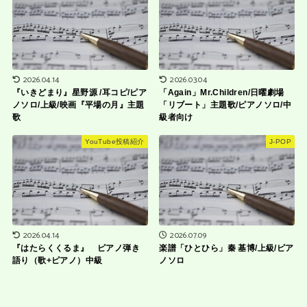
2026.04.14
2026.03.04
『いきどまり』星野源 /耳コピ/ピア
「Again」Mr.Children/日曜劇場
ノソロ/上級/映画『平場の月』主題
「リブート」主題歌/ピアノソロ/中
歌
級者向け
YouTube投稿紹介
J-POP
2026.04.14
2026.07.09
『はたらくくるま』 ピアノ弾き
楽譜「ひとひら」秦 基博/上級/ピア
語り（歌+ピアノ）中級
ノソロ