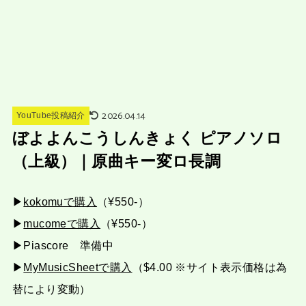
2026.04.14
YouTube投稿紹介
ぼよよんこうしんきょく ピアノソロ
（上級）｜原曲キー変ロ長調
▶︎
kokomuで購入
（¥550-）
▶︎
mucomeで購入
（¥550-）
▶︎Piascore 準備中
▶︎
MyMusicSheetで購入
（$4.00 ※サイト表示価格は為
替により変動）