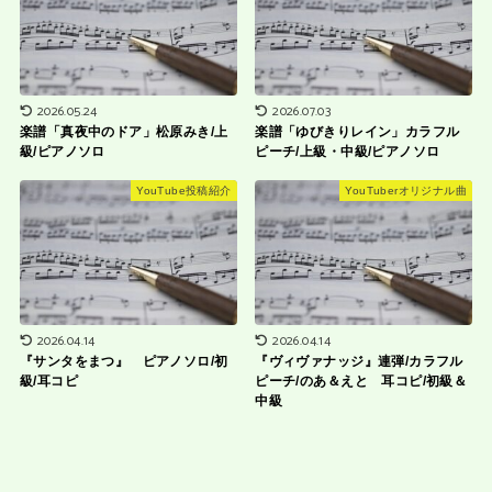
2026.05.24
2026.07.03
楽譜「真夜中のドア」松原みき/上
楽譜「ゆびきりレイン」カラフル
級/ピアノソロ
ピーチ/上級・中級/ピアノソロ
YouTube投稿紹介
YouTuberオリジナル曲
2026.04.14
2026.04.14
『サンタをまつ』 ピアノソロ/初
『ヴィヴァナッジ』連弾/カラフル
級/耳コピ
ピーチ/のあ＆えと 耳コピ/初級＆
中級