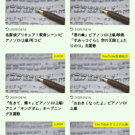
2026.04.14
2026.04.14
名探偵プリキュア！変身シーン/ピ
『君の傘』ピアノソロ/上級/映画
アノソロ/上級/耳コピ
「すみっコぐらし 空の王国とふた
りのコ」主題歌
J-POP
YouTube投稿紹介
2026.04.14
2026.04.14
『生きて、燦々』ピアノソロ/上級/
「おおきくなったよ」ピアノソロ/
アニメ「キングダム」オープニン
上級
グ主題歌
J-POP
YouTuberオリジナル曲