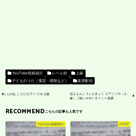
YouTube投稿紹介
レベル別
上級
子どものうた（童謡・唱歌など）
楽譜配信
ぼよよんこうしんきょく ピアノソロ（上
にじのむこうに/ピアノソロ/上級
級）｜歌いやすいキー｜ヘ長調
RECOMMEND
YouTube投稿紹介
J-POP