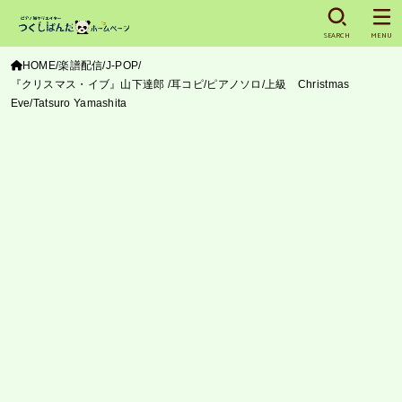
SEARCH
MENU
HOME
楽譜配信
J-POP
『クリスマス・イブ』山下達郎 /耳コピ/ピアノソロ/上級 Christmas
Eve/Tatsuro Yamashita