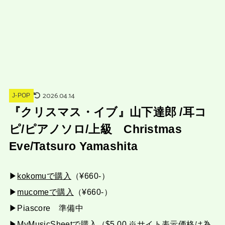
2026.04.14
J-POP
『クリスマス・イブ』山下達郎 /耳コ
ピ/ピアノソロ/上級 Christmas
Eve/Tatsuro Yamashita
▶︎
kokomuで購入
（¥660-）
▶︎
mucomeで購入
（¥660-）
▶︎Piascore 準備中
▶︎
MyMusicSheetで購入
（$5.00 ※サイト表示価格は為