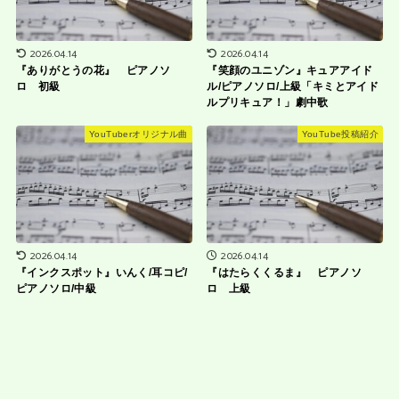
2026.04.14
2026.04.14
『ありがとうの花』 ピアノソ
『笑顔のユニゾン』キュアアイド
ロ 初級
ル/ピアノソロ/上級「キミとアイド
ルプリキュア！」劇中歌
YouTuberオリジナル曲
YouTube投稿紹介
2026.04.14
2026.04.14
『インクスポット』いんく/耳コピ/
『はたらくくるま』 ピアノソ
ピアノソロ/中級
ロ 上級