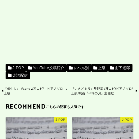
J-POP
YouTube投稿紹介
レベル別
上級
山下達郎
楽譜配信
『偉生人』 Vaundy/耳コピ/ ピアノソロ /
『いきどまり』星野源 /耳コピ/ピアノソロ/
上級
上級/映画『平場の月』主題歌
RECOMMEND
J-POP
J-POP