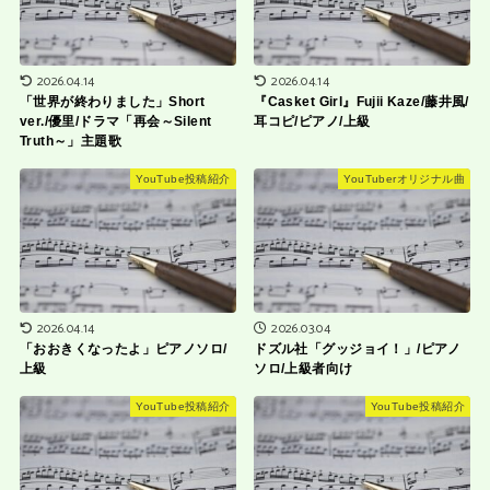
2026.04.14
2026.04.14
「世界が終わりました」Short
『Casket Girl』Fujii Kaze/藤井風/
ver./優里/ドラマ「再会～Silent
耳コピ/ピアノ/上級
Truth～」主題歌
YouTube投稿紹介
YouTuberオリジナル曲
2026.04.14
2026.03.04
「おおきくなったよ」ピアノソロ/
ドズル社「グッジョイ！」/ピアノ
上級
ソロ/上級者向け
YouTube投稿紹介
YouTube投稿紹介